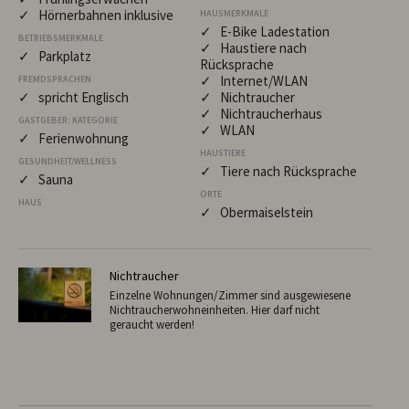
✓ Hörnerbahnen inklusive
HAUSMERKMALE
✓ E-Bike Ladestation
BETRIEBSMERKMALE
✓ Haustiere nach
✓ Parkplatz
Rücksprache
✓ Internet/WLAN
FREMDSPRACHEN
✓ spricht Englisch
✓ Nichtraucher
✓ Nichtraucherhaus
GASTGEBER: KATEGORIE
✓ WLAN
✓ Ferienwohnung
HAUSTIERE
GESUNDHEIT/WELLNESS
✓ Tiere nach Rücksprache
✓ Sauna
ORTE
HAUS
✓ Obermaiselstein
Nichtraucher
Einzelne Wohnungen/Zimmer sind ausgewiesene
Nichtraucherwohneinheiten. Hier darf nicht
geraucht werden!