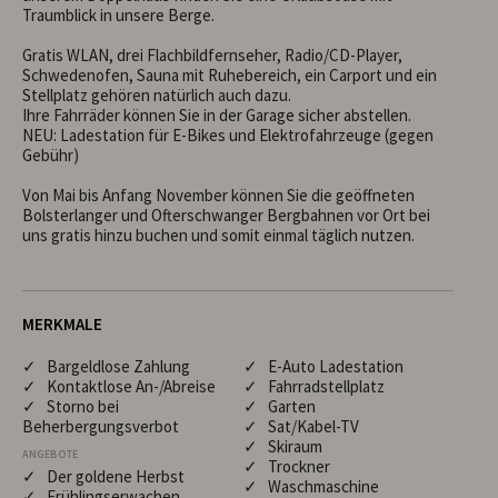
Traumblick in unsere Berge.

Gratis WLAN, drei Flachbildfernseher, Radio/CD-Player, 
Schwedenofen, Sauna mit Ruhebereich, ein Carport und ein 
Stellplatz gehören natürlich auch dazu.

Ihre Fahrräder können Sie in der Garage sicher abstellen.

NEU: Ladestation für E-Bikes und Elektrofahrzeuge (gegen 
Gebühr)

Von Mai bis Anfang November können Sie die geöffneten 
Bolsterlanger und Ofterschwanger Bergbahnen vor Ort bei 
uns gratis hinzu buchen und somit einmal täglich nutzen.
MERKMALE
✓ Bargeldlose Zahlung
✓ E-Auto Ladestation
✓ Kontaktlose An-/Abreise
✓ Fahrradstellplatz
✓ Storno bei
✓ Garten
Beherbergungsverbot
✓ Sat/Kabel-TV
✓ Skiraum
ANGEBOTE
✓ Trockner
✓ Der goldene Herbst
✓ Waschmaschine
✓ Frühlingserwachen