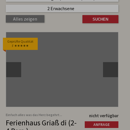
2 Erwachsene
Alles zeigen
Geprüfte Qualität
F ✷✷✷✷✷
Einfach alles was das Herz begehrt...
nicht verfügbar
Ferienhaus Griaß di (2-
ANFRAGE