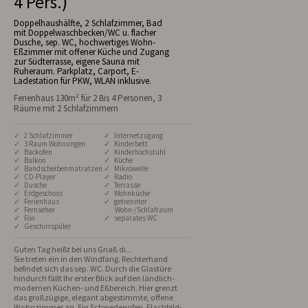
4 Pers.)
Doppelhaushälfte, 2 Schlafzimmer, Bad
mit Doppelwaschbecken/WC u. flacher
Dusche, sep. WC, hochwertiges Wohn-
Eßzimmer mit offener Küche und Zugang
zur Südterrasse, eigene Sauna mit
Ruheraum. Parkplatz, Carport, E-
Ladestation für PKW, WLAN inklusive.
Ferienhaus 130m² für 2 Bis 4 Personen, 3
Räume mit 2 Schlafzimmern
✓ 2 Schlafzimmer
✓ Internetzugang
✓ 3 Raum Wohnungen
✓ Kinderbett
✓ Backofen
✓ Kinderhochstuhl
✓ Balkon
✓ Küche
✓ Bandscheibenmatratzen
✓ Mikrowelle
✓ CD-Player
✓ Radio
✓ Dusche
✓ Terrasse
✓ Erdgeschoss
✓ Wohnküche
✓ Ferienhaus
✓ getrennter
✓ Fernseher
Wohn-/Schlafraum
✓ Fön
✓ separates WC
✓ Geschirrspüler
Guten Tag heißt bei uns Griaß di...

Sie treten ein in den Windfang. Rechterhand 
befindet sich das sep. WC. Durch die Glastüre 
hindurch fällt Ihr erster Blick auf den ländlich-
modernen Küchen- und Eßbereich. Hier grenzt 
das großzügige, elegant abgestimmte, offene 
Wohnzimmer an. Ein Schwedenofen, Flachbild-