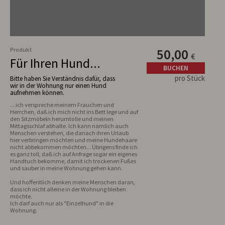
Produkt
50,00
€
Für Ihren Hund...
BUCHEN
pro Stück
Bitte haben Sie Verständnis dafür, dass
wir in der Wohnung nur einen Hund
aufnehmen können.
... ich verspreche meinem Frauchen und 
Herrchen, daß ich mich nicht ins Bett lege und auf 
den Sitzmöbeln herumtolle und meinen 
Mittagsschlaf abhalte. Ich kann nämlich auch 
Menschen verstehen, die danach ihren Urlaub 
hier verbringen möchten und meine Hundehaare 
nicht abbekommen möchten... Übrigens finde ich 
es ganz toll, daß ich auf Anfrage sogar ein eigenes 
Handtuch bekomme, damit ich trockenen Fußes 
Und hoffentlich denken meine Menschen daran, 
dass ich nicht alleine in der Wohnung bleiben 
möchte.

Ich darf auch nur als "Einzelhund" in die 
Wohnung.