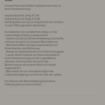
Unsere Preise ab Anlieferung Alpentraum bis zu 
Gepäckstück bis 19 kg: € 7,00 

Gepäckstück ab 20 kg: € 15,00

Ab 30 kg bitten wir Sie, Ihr Gepäck bei uns im Büro 
zu den Öffnungszeiten abzuholen. 

Kontaktieren Sie uns bitte frühzeitig, um die 
notwendigen Details zu besprechen: 

- Datum und Anschrift der Anlieferung: Ihre Koffer 
nehmen wir gerne zu unseren Bürozeiten an.

- Bitte beschriften Sie jedes Gepäckstück mit 
Ihrem Namen und Wohnung

- Menge an Gepäckstücken und Gewichtsangabe

- Lassen Sie Ihr Gepäck vor Heimreise direkt in 
Ihrer Ferienwohnung von der Logistikfirma 
abholen oder möchten Sie auch den 
Rücktransport ab unserem Büro in Fischen 
organisieren?

- Bitte leiten Sie uns schnellstmöglich die 
Lieferankündigung von Hermes, dhl, etc. weiter.

Für Verlust oder Beschädigung kann keine 
Haftung übernommen werden.