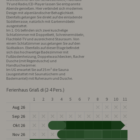
TV und Radio/CD-Player lassen Sie entspannte 
Abende genießen. Hier verbindet sich modernes 
Design mit alpenländischer Behaglichkeit. 
Ebenfalls gelangen Sie direkt auf die einladende 
Süddterrasse, natürlich mit Gartenmöbeln 
ausgestattet.

Im 1. OG befinden sich zwei kuschelige 
Schlafzimmer mit Doppelbett, Schreinermöbeln, 
Flachbild-TV und ausreichend Stauraum. Von 
einem Schlafzimmer aus gelangen Sie auf den 
Südbalkon. Ebenfalls auf dieser Etage befindet 
sich das hochwertige Badezimmer mit 
Fußbodenheizung, Doppelwaschbecken, flacher 
Dusche (mit Regendusche) und 
Handtuchwärmer.

Im UG erwartet Sie auf 25 m² die Sauna 
(ausgestattet mit Saunatüchern und 
Bademantel) mit Ruheraum und Dusche.
Ferienhaus Griaß di (2-4 Pers.)
1
2
3
4
5
6
7
8
9
10
11
12
Aug 26
Sep 26
Okt 26
Nov 26