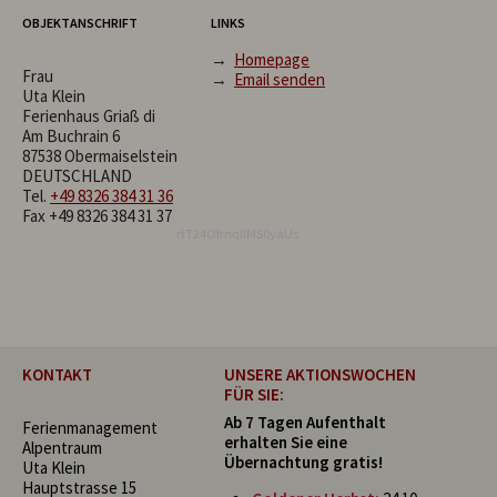
OBJEKTANSCHRIFT
LINKS
→
Homepage
Frau
→
Email senden
Uta Klein
Ferienhaus Griaß di
Am Buchrain 6
87538 Obermaiselstein
DEUTSCHLAND
Tel.
+49 8326 384 31 36
Fax +49 8326 384 31 37
rtT24OfrnqllMS0yaUs
KONTAKT
UNSERE AKTIONSWOCHEN
FÜR SIE:
Ab 7 Tagen Aufenthalt
Ferienmanagement
erhalten Sie eine
Alpentraum
Übernachtung gratis!
Uta Klein
Hauptstrasse 15