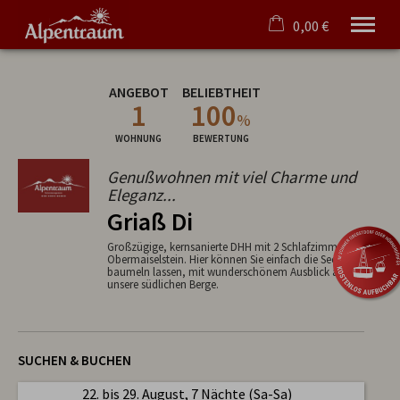
0,00 €
×
Warenkorb ist leer
ANGEBOT
BELIEBTHEIT
1
100
Ferienwohnungen/-häuser
%
Oberstdorf
WOHNUNG
BEWERTUNG
Hörnerdörfer
Angebote
Genußwohnen mit viel Charme und
Eleganz...
Tipps
Griaß Di
Service
Verwaltung
Großzügige, kernsanierte DHH mit 2 Schlafzimmern in
Obermaiselstein. Hier können Sie einfach die Seele
baumeln lassen, mit wunderschönem Ausblick auf
Deutsch
unsere südlichen Berge.
SUCHEN & BUCHEN
22. bis 29. August, 7 Nächte (Sa-Sa)