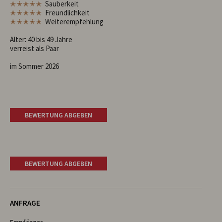
✭✭✭✭✭
Sauberkeit
✭✭✭✭✭
Freundlichkeit
✭✭✭✭✭
Weiterempfehlung
Alter: 40 bis 49 Jahre
verreist als Paar
im Sommer 2026
BEWERTUNG ABGEBEN
BEWERTUNG ABGEBEN
ANFRAGE