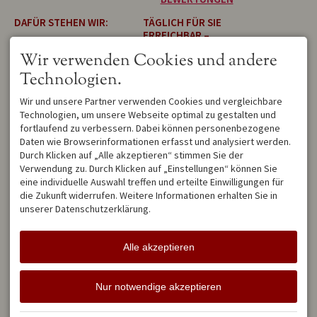
DAFÜR STEHEN WIR:
TÄGLICH FÜR SIE
ERREICHBAR –
BestPrice Garantie
bei
PERSÖNLICH &
Wir verwenden Cookies und andere
Direktbuchung
ZUVERLÄSSIG
persönliche Betreuung
Technologien.
durch die
Alpenträumer
Wir sind von Montag bis
keine Anzahlung im
Wir und unsere Partner verwenden Cookies und vergleichbare
Sonntag für Sie da. Sollten
Vorfeld
Technologien, um unsere Webseite optimal zu gestalten und
wir gerade unterwegs sein,
moderne und
fortlaufend zu verbessern. Dabei können personenbezogene
hinterlassen Sie einfach eine
zeitgemäße Einrichtung
Nachricht auf dem
Daten wie Browserinformationen erfasst und analysiert werden.
nur klassifizierte
Anrufbeantworter oder
Durch Klicken auf „Alle akzeptieren“ stimmen Sie der
(Sterne) Wohnungen
schreiben Sie uns eine E-
Verwendung zu. Durch Klicken auf „Einstellungen“ können Sie
hochwertige
Mail.
eine individuelle Auswahl treffen und erteilte Einwilligungen für
Bettwäsche/Handtücher
die Zukunft widerrufen. Weitere Informationen erhalten Sie in
eigener Parkplatz
Wir melden uns
unserer Datenschutzerklärung.
mit Balkon/Terrasse
schnellstmöglich zurück und
WLAN gratis
beantworten Ihre Fragen mit
der gewohnten Sorgfalt.
Alle akzeptieren
Facebook
Instagram
YouTube
Nur notwendige akzeptieren