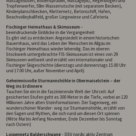
Massagedüsen, Bodensprudler, Massagepilz, Regenbogen und
Tropfenwerfer, 58m-Wasserrutsche (mit separatem Becken),
Kinderplanschbecken, Kletternetz, Betonschiff, Hafen,
Beachvolleyballfeld, großer Liegewiese und Cafeteria.
Fischinger Heimathaus & Skimuseum
–
beeindruckende Einblicke in die Vergangenheit
Es gibt viel zu entdecken: Angesiedelt in einem historischen
Bauernhaus, wird das Leben der Menschen im Allgäu im
Fischinger Heimathaus wieder lebendig. Das im oberen
Stockwerk untergebrachte FIS-Skimuseum ist eines von 29
Skimuseen weltweit und erzählt von internationaler und
Fischinger Skigeschichte (dienstags und donnerstags 15.00 Uhr
und 17.00 Uhr, außer November und April).
Geheimnisvolle Sturmannshöhle in Obermaiselstein – der
Weg ins Erdinnere
Tauchen Sie ein in die faszinierende Welt der Uhrzeit: Auf
gesicherten Stufen geht es 300 Meter in die Tiefe, vorbei an 120
Millionen Jahre alten Steinformationen. Der Sagenweg, ein
wunderschöner Wander- weg zur Sturmannshöhle, erzählt von
den Sagen und Mythen, die sich rund um diesen Ort spinnen
(Mitte Mai bis Anfang November, Ende Dezember bis Sonntag
nach Ostern)
Loipennetz Balderschwang
- DSV nordic aktiv Zentrum