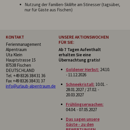
Nutzung der Familien-Skilifte am Stinesser (tagsüber,
nur für Gäste aus Fischen)
KONTAKT
UNSERE AKTIONSWOCHEN
FÜR SIE:
Ferienmanagement
Alpentraum
Ab 7 Tagen Aufenthalt
Uta Klein
erhalten Sie eine
Hauptstrasse 15
Übernachtung gratis!
87538 Fischen
Goldener Herbst:
24.10.
DEUTSCHLAND
- 11.12.2026
Tel.
+49 8326 384 31 36
Fax +49 8326 384 31 37
Schneekristall:
10.01. -
info@urlaub-alpentraum.de
28.01.2027 / 27.02. -
20.03.2027
Frühlingserwachen:
04.04. - 07.05.2027
Das sagen unsere
Gäste - zu den
BEWERTUNGEN