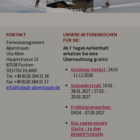
KONTAKT
UNSERE AKTIONSWOCHEN
FÜR SIE:
Ferienmanagement
Alpentraum
Ab 7 Tagen Aufenthalt
Uta Klein
erhalten Sie eine
Hauptstrasse 15
Übernachtung gratis!
87538 Fischen
Goldener Herbst:
24.10.
DEUTSCHLAND
- 11.12.2026
Tel.
+49 8326 384 31 36
Fax +49 8326 384 31 37
Schneekristall:
10.01. -
info@urlaub-alpentraum.de
28.01.2027 / 27.02. -
20.03.2027
Frühlingserwachen:
04.04. - 07.05.2027
Das sagen unsere
Gäste - zu den
BEWERTUNGEN