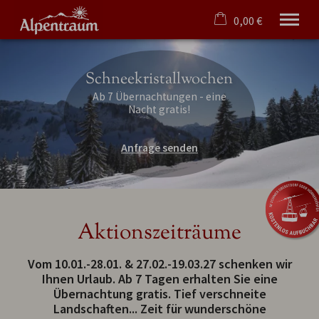
0,00 €
×
Ohne Zeitraum
Warenkorb ist leer
Schneekristallwochen
Beliebige Personenzahl
Ab 7 Übernachtungen - eine
Nacht gratis!
Ferienwohnungen/-häuser
Anfrage senden
Oberstdorf
Hörnerdörfer
Angebote
Tipps
Service
Aktionszeiträume
Verwaltung
Vom 10.01.-28.01. & 27.02.-19.03.27 schenken wir
Deutsch
Ihnen Urlaub. Ab 7 Tagen erhalten Sie eine
Übernachtung gratis. Tief verschneite
Landschaften... Zeit für wunderschöne