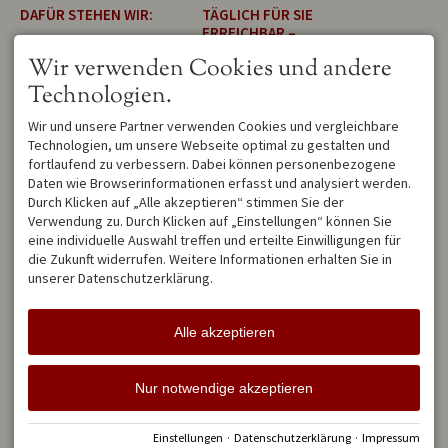
DAFÜR STEHEN WIR:
TÄGLICH FÜR SIE
ERREICHBAR –
BestPrice Garantie
bei
PERSÖNLICH &
Wir verwenden Cookies und andere
Direktbuchung
ZUVERLÄSSIG
persönliche Betreuung
Technologien.
durch die
Alpenträumer
Wir sind von Montag bis
keine Anzahlung im
Wir und unsere Partner verwenden Cookies und vergleichbare
Sonntag für Sie da. Sollten
Vorfeld
Technologien, um unsere Webseite optimal zu gestalten und
wir gerade unterwegs sein,
moderne und
fortlaufend zu verbessern. Dabei können personenbezogene
hinterlassen Sie einfach eine
zeitgemäße Einrichtung
Daten wie Browserinformationen erfasst und analysiert werden.
Nachricht auf dem
nur klassifizierte
Anrufbeantworter oder
Durch Klicken auf „Alle akzeptieren“ stimmen Sie der
(Sterne) Wohnungen
schreiben Sie uns eine E-
Verwendung zu. Durch Klicken auf „Einstellungen“ können Sie
hochwertige
Mail.
eine individuelle Auswahl treffen und erteilte Einwilligungen für
Bettwäsche/Handtücher
die Zukunft widerrufen. Weitere Informationen erhalten Sie in
eigener Parkplatz
Wir melden uns
unserer Datenschutzerklärung.
mit Balkon/Terrasse
schnellstmöglich zurück und
WLAN gratis
beantworten Ihre Fragen mit
der gewohnten Sorgfalt.
Alle akzeptieren
Facebook
Instagram
YouTube
Nur notwendige akzeptieren
Allgemeine Geschäftsbedingungen
Impressum
Datenschutz
Einstellungen
·
Datenschutzerklärung
·
Impressum