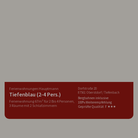
Ferienwohnungen Hauptmann
Dorfstraße 20
87561 Oberstdorf / Tiefenbach
Tiefenblau (2-4 Pers.)
Bergbahnen inklusive
Ferienwohnung 67m² für 2 Bis 4 Personen,
100% Weiterempfehlung
3 Räume mit 2 Schlafzimmern
Geprüfte Qualität F ✷✷✷