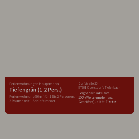
Ferienwohnungen Hauptmann
Dorfstraße 20
87561 Oberstdorf / Tiefenbach
Tiefengrün (1-2 Pers.)
Bergbahnen inklusive
Ferienwohnung 56m² für 1 Bis 2 Personen,
100% Weiterempfehlung
2 Räume mit 1 Schlafzimmer
Geprüfte Qualität F ✷✷✷