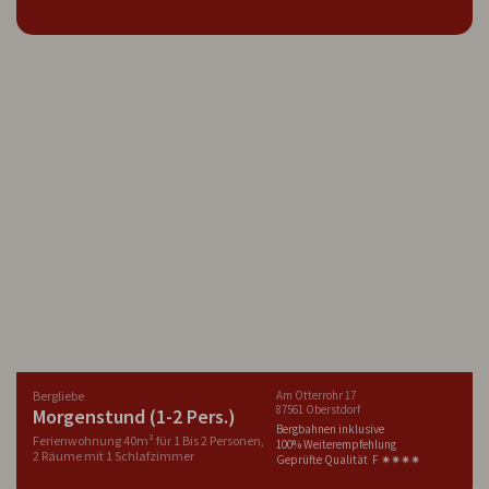
Bergliebe
Am Otterrohr 17
87561 Oberstdorf
Morgenstund (1-2 Pers.)
Bergbahnen inklusive
Ferienwohnung 40m² für 1 Bis 2 Personen,
100% Weiterempfehlung
2 Räume mit 1 Schlafzimmer
Geprüfte Qualität F ✷✷✷✷