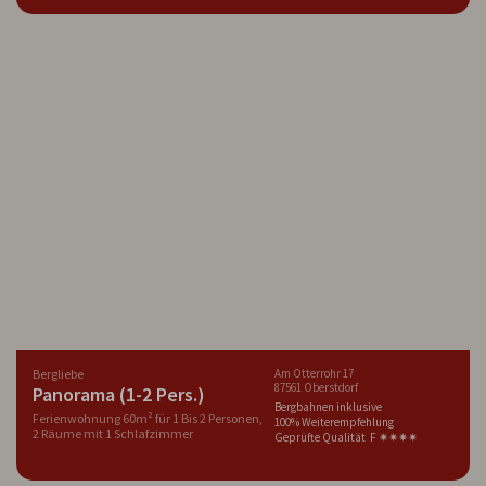
Bergliebe
Am Otterrohr 17
87561 Oberstdorf
Panorama (1-2 Pers.)
Bergbahnen inklusive
Ferienwohnung 60m² für 1 Bis 2 Personen,
100% Weiterempfehlung
2 Räume mit 1 Schlafzimmer
Geprüfte Qualität F ✷✷✷✷