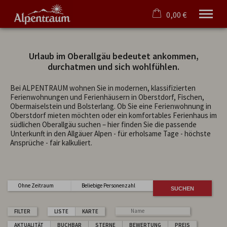
0,00 €
×
Warenkorb ist leer
Urlaub im Oberallgäu bedeutet ankommen,
Ferienwohnungen/-häuser
durchatmen und sich wohlfühlen.
Oberstdorf
Hörnerdörfer
Bei ALPENTRAUM wohnen Sie in modernen, klassifizierten
Ferienwohnungen und Ferienhäusern in Oberstdorf, Fischen,
Angebote
Obermaiselstein und Bolsterlang. Ob Sie eine Ferienwohnung in
Tipps
Oberstdorf mieten möchten oder ein komfortables Ferienhaus im
Service
südlichen Oberallgäu suchen – hier finden Sie die passende
Unterkunft in den Allgäuer Alpen - für erholsame Tage - höchste
Verwaltung
Ansprüche - fair kalkuliert.
Deutsch
Tel.
08326 384 31 36
Ohne Zeitraum
Beliebige Personenzahl
FILTER
LISTE
KARTE
AKTUALITÄT
BUCHBAR
STERNE
BEWERTUNG
PREIS