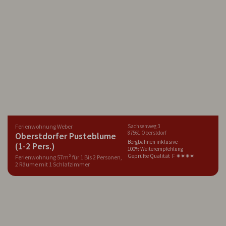
Ferienwohnung Weber
Sachsenweg 3
87561 Oberstdorf
Oberstdorfer Pusteblume
Bergbahnen inklusive
(1-2 Pers.)
100% Weiterempfehlung
Geprüfte Qualität F ✷✷✷✷
Ferienwohnung 57m² für 1 Bis 2 Personen,
2 Räume mit 1 Schlafzimmer