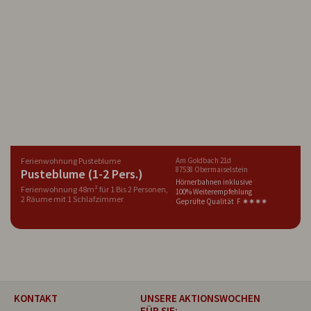
Ferienwohnung Pusteblume
Am Goldbach 21d
87538 Obermaiselstein
Pusteblume (1-2 Pers.)
Hörnerbahnen inklusive
Ferienwohnung 48m² für 1 Bis 2 Personen,
100% Weiterempfehlung
2 Räume mit 1 Schlafzimmer
Geprüfte Qualität F ✷✷✷✷
KONTAKT
UNSERE AKTIONSWOCHEN
FÜR SIE: