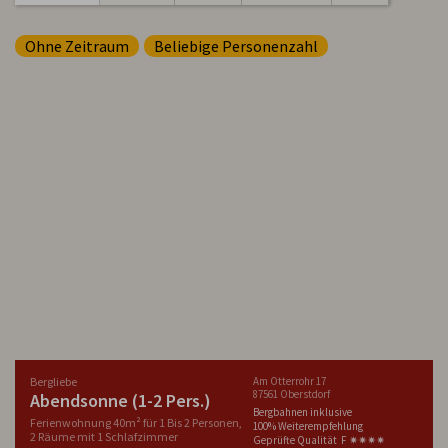
Ohne Zeitraum
Beliebige Personenzahl
Bergliebe
Am Otterrohr 17
87561 Oberstdorf
Abendsonne (1-2 Pers.)
Bergbahnen inklusive
Ferienwohnung 40m² für 1 Bis 2 Personen,
100% Weiterempfehlung
2 Räume mit 1 Schlafzimmer
Geprüfte Qualität F ✷✷✷✷