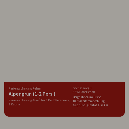
Ferienwohnung Rehm
Sachsenweg 3
87561 Oberstdorf
Alpengrün (1-2 Pers.)
Bergbahnen inklusive
Ferienwohnung 46m² für 1 Bis 2 Personen,
100% Weiterempfehlung
1 Raum
Geprüfte Qualität F ✷✷✷