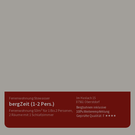
Ferienwohnung Stowasser
Im Haslach 15
87561 Oberstdorf
bergZeit (1-2 Pers.)
Bergbahnen inklusive
Ferienwohnung 53m² für 1 Bis 2 Personen,
100% Weiterempfehlung
2 Räume mit 1 Schlafzimmer
Geprüfte Qualität F ✷✷✷✷