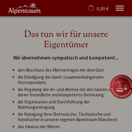
0,00 €
Auch unsere Eigenümer sind unsere
Kunden...
×
Ohne Zeitraum
Warenkorb ist leer
Das tun wir für unsere
Beliebige Personenzahl
Eigentümer
Ferienwohnungen/-häuser
Wir übernehmen sympatisch und kompetent...
Oberstdorf
den Abschluss des Mietvertrages mit dem Gast
Hörnerdörfer
die Erledigung der damit zusammenhängenden
Angebote
Korrespondenz
Tipps
die Regelung der An- und Abreise mit den Gästen und
Service
deren freundliche und kompetente Betreuung
Verwaltung
die Organisation und Durchführung der
Wohnungsreinigung
Deutsch
die Reinigung Ihrer Bettwäsche, Tischwäsche und
Handtücher in unserer eigenen Alpentraum Wäscherei
das Inkasso der Mieten