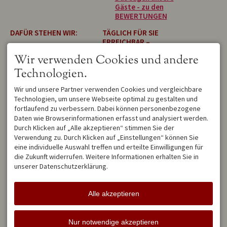
Gäste - zu den
BEWERTUNGEN
DAFÜR STEHEN WIR:
TÄGLICH FÜR SIE
ERREICHBAR –
BestPrice Garantie
bei
PERSÖNLICH &
Wir verwenden Cookies und andere
Direktbuchung
ZUVERLÄSSIG
persönliche Betreuung
Technologien.
durch die
Alpenträumer
Wir sind von Montag bis
keine Anzahlung im
Wir und unsere Partner verwenden Cookies und vergleichbare
Sonntag für Sie da. Sollten
Vorfeld
Technologien, um unsere Webseite optimal zu gestalten und
wir gerade unterwegs sein,
moderne und
fortlaufend zu verbessern. Dabei können personenbezogene
hinterlassen Sie einfach eine
zeitgemäße Einrichtung
Daten wie Browserinformationen erfasst und analysiert werden.
Nachricht auf dem
nur klassifizierte
Anrufbeantworter oder
Durch Klicken auf „Alle akzeptieren“ stimmen Sie der
(Sterne) Wohnungen
schreiben Sie uns eine E-
Verwendung zu. Durch Klicken auf „Einstellungen“ können Sie
hochwertige
Mail.
eine individuelle Auswahl treffen und erteilte Einwilligungen für
Bettwäsche/Handtücher
die Zukunft widerrufen. Weitere Informationen erhalten Sie in
eigener Parkplatz
Wir melden uns
unserer Datenschutzerklärung.
mit Balkon/Terrasse
schnellstmöglich zurück und
WLAN gratis
beantworten Ihre Fragen mit
der gewohnten Sorgfalt.
Alle akzeptieren
Facebook
Instagram
YouTube
Nur notwendige akzeptieren