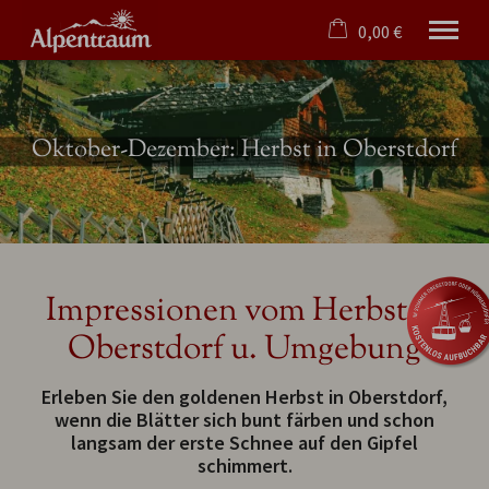
0,00 €
×
Ohne Zeitraum
Warenkorb ist leer
Beliebige Personenzahl
Oktober-Dezember: Herbst in Oberstdorf
Ferienwohnungen/-häuser
Oberstdorf
Hörnerdörfer
Angebote
Impressionen vom Herbst in
Tipps
Oberstdorf u. Umgebung
Service
Verwaltung
Erleben Sie den goldenen Herbst in Oberstdorf,
wenn die Blätter sich bunt färben und schon
Deutsch
langsam der erste Schnee auf den Gipfel
schimmert.