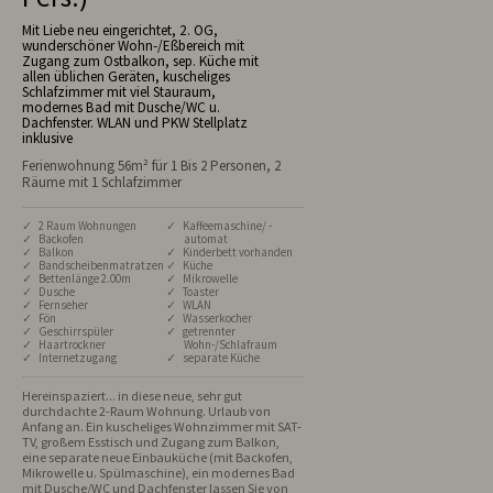
Mit Liebe neu eingerichtet, 2. OG,
wunderschöner Wohn-/Eßbereich mit
Zugang zum Ostbalkon, sep. Küche mit
allen üblichen Geräten, kuscheliges
Schlafzimmer mit viel Stauraum,
modernes Bad mit Dusche/WC u.
Dachfenster. WLAN und PKW Stellplatz
inklusive
Ferienwohnung 56m² für 1 Bis 2 Personen, 2
Räume mit 1 Schlafzimmer
✓ 2 Raum Wohnungen
✓ Kaffeemaschine/ -
✓ Backofen
automat
✓ Balkon
✓ Kinderbett vorhanden
✓ Bandscheibenmatratzen
✓ Küche
✓ Bettenlänge 2.00m
✓ Mikrowelle
✓ Dusche
✓ Toaster
✓ Fernseher
✓ WLAN
✓ Fön
✓ Wasserkocher
✓ Geschirrspüler
✓ getrennter
✓ Haartrockner
Wohn-/Schlafraum
✓ Internetzugang
✓ separate Küche
Hereinspaziert... in diese neue, sehr gut 
durchdachte 2-Raum Wohnung. Urlaub von 
Anfang an. Ein kuscheliges Wohnzimmer mit SAT-
TV, großem Esstisch und Zugang zum Balkon, 
eine separate neue Einbauküche (mit Backofen, 
Mikrowelle u. Spülmaschine), ein modernes Bad 
mit Dusche/WC und Dachfenster lassen Sie von 