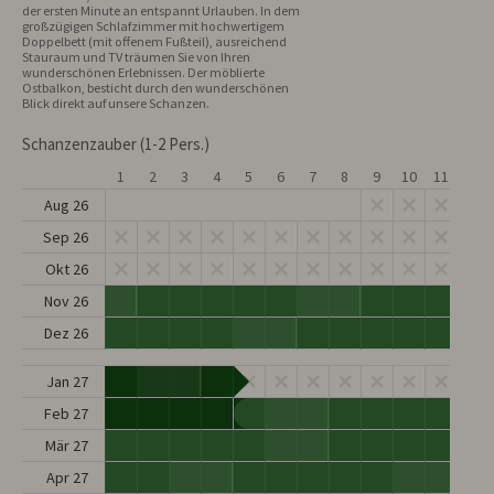
der ersten Minute an entspannt Urlauben. In dem 
großzügigen Schlafzimmer mit hochwertigem 
Doppelbett (mit offenem Fußteil), ausreichend 
Stauraum und TV träumen Sie von Ihren 
wunderschönen Erlebnissen. Der möblierte 
Ostbalkon, besticht durch den wunderschönen 
Blick direkt auf unsere Schanzen.
Schanzenzauber (1-2 Pers.)
1
2
3
4
5
6
7
8
9
10
11
12
Aug 26
Sep 26
Okt 26
Nov 26
Dez 26
Jan 27
Feb 27
Mär 27
Apr 27