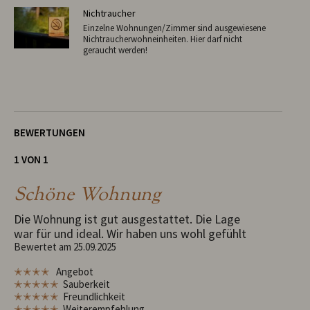
Nichtraucher
Einzelne Wohnungen/Zimmer sind ausgewiesene
Nichtraucherwohneinheiten. Hier darf nicht
geraucht werden!
BEWERTUNGEN
1 VON 1
Schöne Wohnung
Die Wohnung ist gut ausgestattet. Die Lage
war für und ideal. Wir haben uns wohl gefühlt
Bewertet am 25.09.2025
✭✭✭✭
Angebot
✭✭✭✭✭
Sauberkeit
✭✭✭✭✭
Freundlichkeit
✭✭✭✭✭
Weiterempfehlung