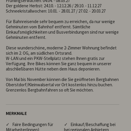
Frühlingserwachen: 04.04. - 08.05.27

Der goldene Herbst: 24.10. - 12.12.26 / 29.10. - 11.12.27

Schneekristallwochen: 10.01. - 28.01.27 / 27.02. - 20.03.27

Für Bahnreisende sehr bequem zu erreichen, da nur wenige 
Gehminuten vom Bahnhof entfernt. Sämtliche 
Einkaufsmöglichkeiten und Busverbindungen sind nur wenige 
Gehminuten entfernt.

Diese wunderschöne, moderne 2-Zimmer Wohnung befindet 
sich im 2. OG, am südlichen Ortsrand.

W-LAN und ein PKW-Stellplatz stehen Ihnen gratis zur 
Verfügung. Ihre Bikes können Sie ganz bequem in unserer 
abschließbaren Hütte neben dem Haus deponieren.

Von Mai bis November können die Sie geöffneten Bergbahnen 
Oberstdorf/Kleinwalsertal vor Ort kostenlos hinzu buchen. 
Grenzenlos Bergbahnfahren so oft Sie möchten.
MERKMALE
✓ Faire Bedingungen für
✓ Einkauf/Beschaffung bei
Mitarbeiter(innen)
bei regionalen Anbietern