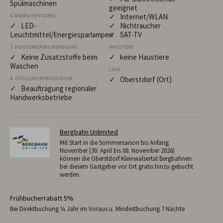
Spülmaschinen
geeignet
✓ Internet/WLAN
6. ENERGIEEFFIZIENZ
✓ LED-
✓ Nichtraucher
Leuchtmittel/Energiesparlampen
✓ SAT-TV
7. HOUSEKEEPING/REINIGUNG
HAUSTIERE
✓ Keine Zusatzstoffe beim
✓ keine Haustiere
Waschen
LAGE
✓ Oberstdorf (Ort)
8. ÖRTLICHE INFRASTUKTUR
✓ Beauftragung regionaler
Handwerksbetriebe
Bergbahn Unlimited
Mit Start in die Sommersaison bis Anfang
November (30. April bis 08. November 2026)
können die Oberstdorf Kleinwalsertal Bergbahnen
bei diesem Gastgeber vor Ort gratis hinzu gebucht
werden.
Frühbucherrabatt 5%
Bei Direktbuchung ¼ Jahr im Voraus u. Mindestbuchung 7 Nächte