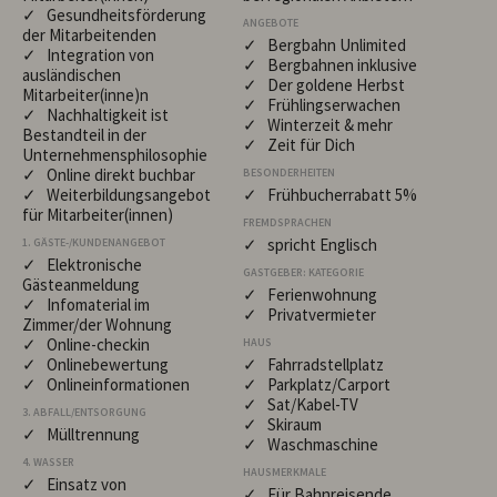
✓ Gesundheitsförderung
ANGEBOTE
der Mitarbeitenden
✓ Bergbahn Unlimited
✓ Integration von
✓ Bergbahnen inklusive
ausländischen
✓ Der goldene Herbst
Mitarbeiter(inne)n
✓ Frühlingserwachen
✓ Nachhaltigkeit ist
✓ Winterzeit & mehr
Bestandteil in der
✓ Zeit für Dich
Unternehmensphilosophie
✓ Online direkt buchbar
BESONDERHEITEN
✓ Weiterbildungsangebot
✓ Frühbucherrabatt 5%
für Mitarbeiter(innen)
FREMDSPRACHEN
✓ spricht Englisch
1. GÄSTE-/KUNDENANGEBOT
✓ Elektronische
GASTGEBER: KATEGORIE
Gästeanmeldung
✓ Ferienwohnung
✓ Infomaterial im
✓ Privatvermieter
Zimmer/der Wohnung
✓ Online-checkin
HAUS
✓ Onlinebewertung
✓ Fahrradstellplatz
✓ Onlineinformationen
✓ Parkplatz/Carport
✓ Sat/Kabel-TV
3. ABFALL/ENTSORGUNG
✓ Skiraum
✓ Mülltrennung
✓ Waschmaschine
4. WASSER
HAUSMERKMALE
✓ Einsatz von
✓ Für Bahnreisende