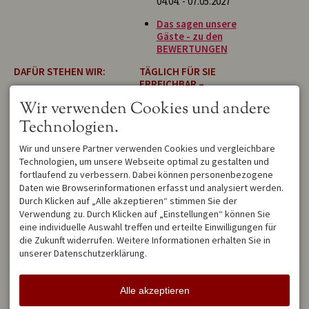
04.04. - 07.05.2027
Das sagen unsere
Gäste - zu den
BEWERTUNGEN
DAFÜR STEHEN WIR:
TÄGLICH FÜR SIE
ERREICHBAR –
BestPrice Garantie
bei
PERSÖNLICH &
Wir verwenden Cookies und andere
Direktbuchung
ZUVERLÄSSIG
persönliche Betreuung
Technologien.
durch die
Alpenträumer
Wir sind von Montag bis
keine Anzahlung im
Wir und unsere Partner verwenden Cookies und vergleichbare
Sonntag für Sie da. Sollten
Vorfeld
Technologien, um unsere Webseite optimal zu gestalten und
wir gerade unterwegs sein,
moderne und
fortlaufend zu verbessern. Dabei können personenbezogene
hinterlassen Sie einfach eine
zeitgemäße Einrichtung
Nachricht auf dem
Daten wie Browserinformationen erfasst und analysiert werden.
nur klassifizierte
Anrufbeantworter oder
Durch Klicken auf „Alle akzeptieren“ stimmen Sie der
(Sterne) Wohnungen
schreiben Sie uns eine E-
Verwendung zu. Durch Klicken auf „Einstellungen“ können Sie
hochwertige
Mail.
eine individuelle Auswahl treffen und erteilte Einwilligungen für
Bettwäsche/Handtücher
die Zukunft widerrufen. Weitere Informationen erhalten Sie in
eigener Parkplatz
Wir melden uns
unserer Datenschutzerklärung.
mit Balkon/Terrasse
schnellstmöglich zurück und
WLAN gratis
beantworten Ihre Fragen mit
der gewohnten Sorgfalt.
Alle akzeptieren