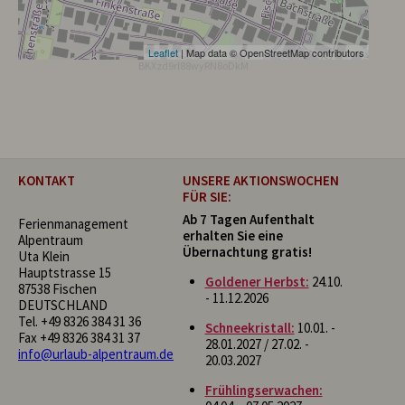
Leaflet
| Map data © OpenStreetMap contributors
BKXzd9rI88wyRN8oDkM
KONTAKT
UNSERE AKTIONSWOCHEN
FÜR SIE:
Ab 7 Tagen Aufenthalt
Ferienmanagement
erhalten Sie eine
Alpentraum
Übernachtung gratis!
Uta Klein
Hauptstrasse 15
Goldener Herbst:
24.10.
87538 Fischen
- 11.12.2026
DEUTSCHLAND
Tel.
+49 8326 384 31 36
Schneekristall:
10.01. -
Fax +49 8326 384 31 37
28.01.2027 / 27.02. -
info@urlaub-alpentraum.de
20.03.2027
Frühlingserwachen: