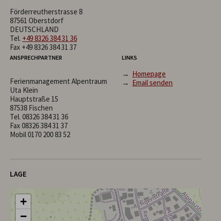
Förderreutherstrasse 8
87561 Oberstdorf
DEUTSCHLAND
Tel.
+49 8326 384 31 36
Fax +49 8326 384 31 37
ANSPRECHPARTNER
LINKS
→
Homepage
Ferienmanagement Alpentraum
→
Email senden
Uta Klein
Hauptstraße 15
87538 Fischen
Tel.
08326 384 31 36
Fax 08326 384 31 37
Mobil
0170 200 83 52
LAGE
+
−