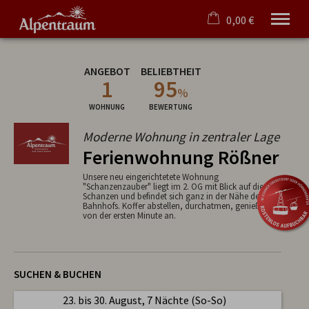
0,00 €
×
Warenkorb ist leer
ANGEBOT
BELIEBTHEIT
1
95
Ferienwohnungen/-häuser
%
Oberstdorf
WOHNUNG
BEWERTUNG
Hörnerdörfer
Angebote
Moderne Wohnung in zentraler Lage
Tipps
Ferienwohnung Rößner
Service
Unsere neu eingerichtetete Wohnung
Verwaltung
"Schanzenzauber" liegt im 2. OG mit Blick auf die
Schanzen und befindet sich ganz in der Nähe des
Bahnhofs. Koffer abstellen, durchatmen, genießen...
Deutsch
von der ersten Minute an.
SUCHEN & BUCHEN
23. bis 30. August, 7 Nächte (So-So)