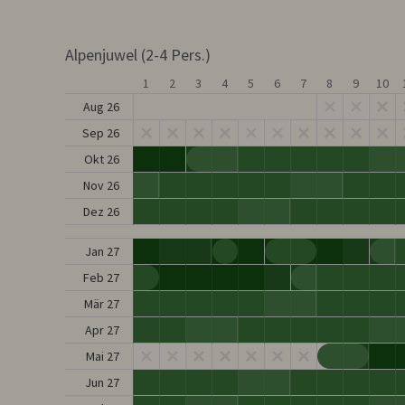
Alpenjuwel (2-4 Pers.)
1
2
3
4
5
6
7
8
9
10
Aug 26
Sep 26
Okt 26
Nov 26
Dez 26
Jan 27
Feb 27
Mär 27
Apr 27
Mai 27
Jun 27