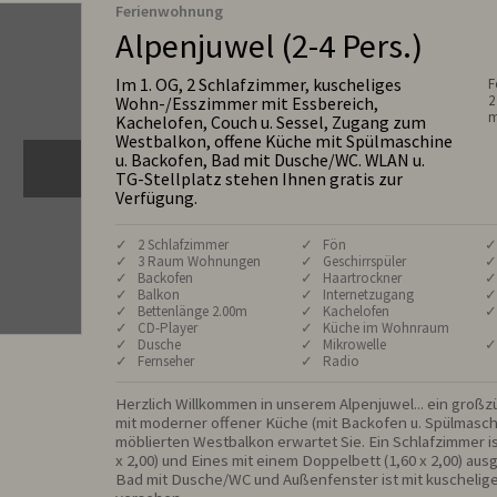
Ferienwohnung
Alpenjuwel (2-4 Pers.)
Im 1. OG, 2 Schlafzimmer, kuscheliges
F
2
Wohn-/Esszimmer mit Essbereich,
m
Kachelofen, Couch u. Sessel, Zugang zum
Westbalkon, offene Küche mit Spülmaschine
u. Backofen, Bad mit Dusche/WC. WLAN u.
TG-Stellplatz stehen Ihnen gratis zur
Verfügung.
✓ 2 Schlafzimmer
✓ Fön
✓
✓ 3 Raum Wohnungen
✓ Geschirrspüler
✓
✓ Backofen
✓ Haartrockner
✓
✓ Balkon
✓ Internetzugang
✓
✓ Bettenlänge 2.00m
✓ Kachelofen
✓
✓ CD-Player
✓ Küche im Wohnraum
✓ Dusche
✓ Mikrowelle
✓
✓ Fernseher
✓ Radio
Herzlich Willkommen in unserem Alpenjuwel... ein groß
mit moderner offener Küche (mit Backofen u. Spülmasch
möblierten Westbalkon erwartet Sie. Ein Schlafzimmer ist
x 2,00) und Eines mit einem Doppelbett (1,60 x 2,00) aus
Bad mit Dusche/WC und Außenfenster ist mit kuschelig