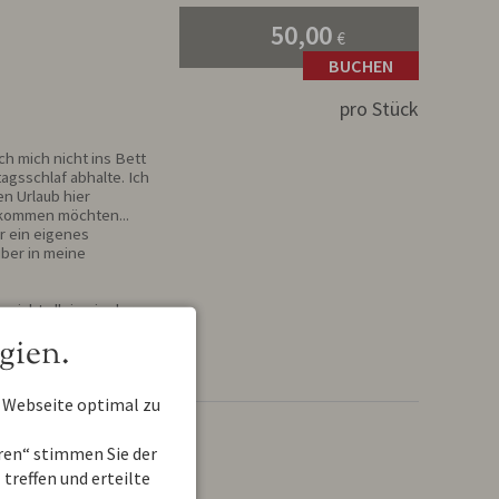
50,00
€
BUCHEN
pro Stück
h mich nicht ins Bett 
gsschlaf abhalte. Ich 
 Urlaub hier 
kommen möchten... 
r ein eigenes 
er in meine 
icht alleine in der 
gien.
 Webseite optimal zu
eren“ stimmen Sie der
treffen und erteilte