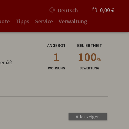
0,00 €
Deutsch
bote
Tipps
Service
Verwaltung
×
Warenkorb ist leer
ANGEBOT
BELIEBTHEIT
1
100
%
tgemäß
WOHNUNG
BEWERTUNG
Alles zeigen