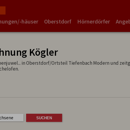
nungen/-häuser
Oberstdorf
Hörnerdörfer
Ange
hnung Kögler
njuwel... in Oberstdorf/Ortsteil Tiefenbach Modern und zei
chelofen.
chsene