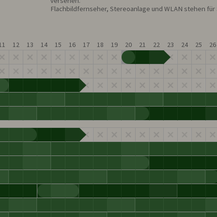
versehen. 

Flachbildfernseher, Stereoanlage und WLAN stehen für S
11
12
13
14
15
16
17
18
19
20
21
22
23
24
25
26