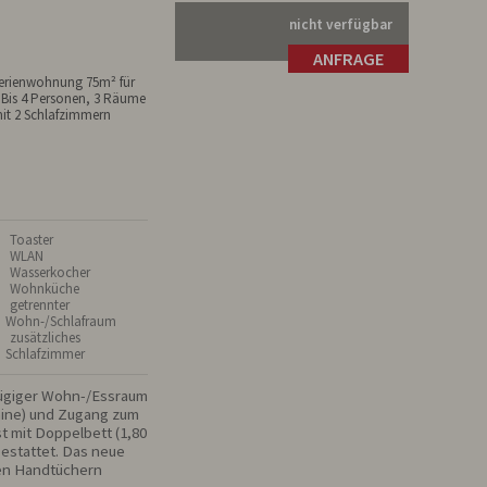
nicht verfügbar
ANFRAGE
erienwohnung 75m² für
 Bis 4 Personen, 3 Räume
it 2 Schlafzimmern
 Toaster
 WLAN
 Wasserkocher
 Wohnküche
 getrennter
Wohn-/Schlafraum
 zusätzliches
Schlafzimmer
zügiger Wohn-/Essraum 
ine) und Zugang zum 
 mit Doppelbett (1,80 
gestattet. Das neue 
en Handtüchern 