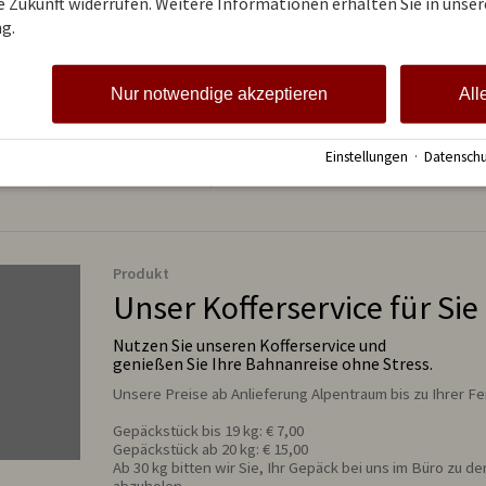
ie Zukunft widerrufen. Weitere Informationen erhalten Sie in unser
g.
Nur notwendige akzeptieren
All
Produkt
Reisebettchen
Einstellungen
·
Datenschu
... mit Matratze, Decke und Kissen.
Produkt
Unser Kofferservice für Sie
Nutzen Sie unseren Kofferservice und
genießen Sie Ihre Bahnanreise ohne Stress.
Gepäckstück bis 19 kg: € 7,00 

Gepäckstück ab 20 kg: € 15,00

Ab 30 kg bitten wir Sie, Ihr Gepäck bei uns im Büro zu d
abzuholen. 
