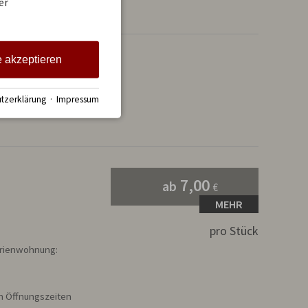
er
e akzeptieren
tzerklärung
·
Impressum
7,00
ab
€
MEHR
pro Stück
en Öffnungszeiten 